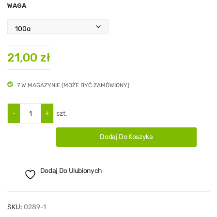
WAGA
ako
wa
EA
RL
21,00
zł
GR
EY
7 W MAGAZYNIE (MOŻE BYĆ ZAMÓWIONY)
WIŚ
NIA
Ilość
szt.
Dodaj Do Koszyka
Dodaj Do Ulubionych
SKU:
0289-1