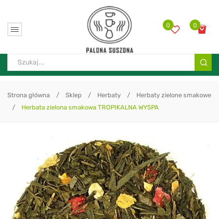
0
0
Brak produktów w koszyku.
Strona główna
/
Sklep
/
Herbaty
/
Herbaty zielone smakowe
/
Herbata zielona smakowa TROPIKALNA WYSPA