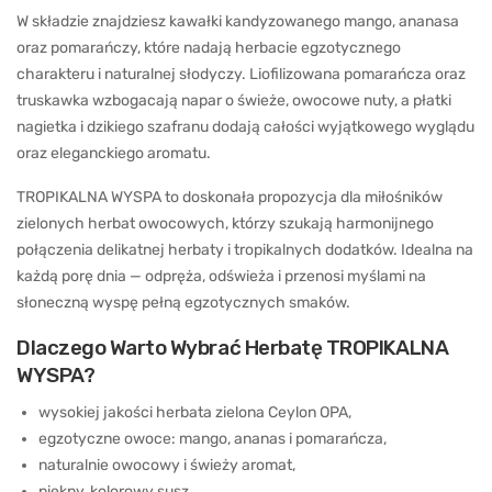
W składzie znajdziesz kawałki kandyzowanego mango, ananasa
oraz pomarańczy, które nadają herbacie egzotycznego
charakteru i naturalnej słodyczy. Liofilizowana pomarańcza oraz
truskawka wzbogacają napar o świeże, owocowe nuty, a płatki
nagietka i dzikiego szafranu dodają całości wyjątkowego wyglądu
oraz eleganckiego aromatu.
TROPIKALNA WYSPA to doskonała propozycja dla miłośników
zielonych herbat owocowych, którzy szukają harmonijnego
połączenia delikatnej herbaty i tropikalnych dodatków. Idealna na
każdą porę dnia — odpręża, odświeża i przenosi myślami na
słoneczną wyspę pełną egzotycznych smaków.
Dlaczego Warto Wybrać Herbatę TROPIKALNA
WYSPA?
wysokiej jakości herbata zielona Ceylon OPA,
egzotyczne owoce: mango, ananas i pomarańcza,
naturalnie owocowy i świeży aromat,
piękny, kolorowy susz,