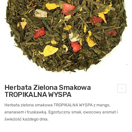
Herbata Zielona Smakowa
TROPIKALNA WYSPA
erb
ata
Herbata zielona smakowa TROPIKALNA WYSPA z mango,
ananasem i truskawką. Egzotyczny smak, owocowy aromat i
cza
świeżość każdego dnia.
rna
sm