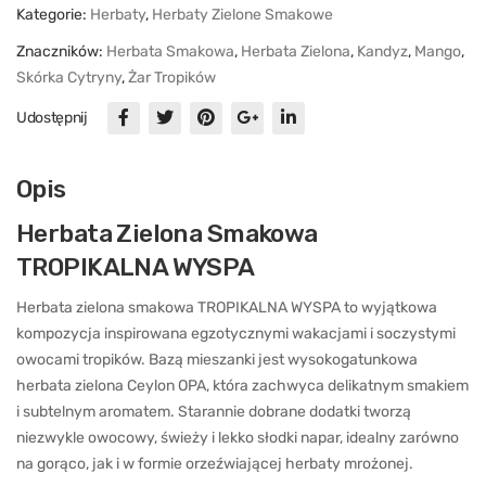
Kategorie:
Herbaty
,
Herbaty Zielone Smakowe
Znaczników:
Herbata Smakowa
,
Herbata Zielona
,
Kandyz
,
Mango
,
Skórka Cytryny
,
Żar Tropików
Udostępnij
Opis
Herbata Zielona Smakowa
TROPIKALNA WYSPA
Herbata zielona smakowa TROPIKALNA WYSPA to wyjątkowa
kompozycja inspirowana egzotycznymi wakacjami i soczystymi
owocami tropików. Bazą mieszanki jest wysokogatunkowa
herbata zielona Ceylon OPA, która zachwyca delikatnym smakiem
i subtelnym aromatem. Starannie dobrane dodatki tworzą
niezwykle owocowy, świeży i lekko słodki napar, idealny zarówno
na gorąco, jak i w formie orzeźwiającej herbaty mrożonej.