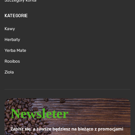
Szczegóły konta
KATEGORIE
Kawy
Herbaty
Yerba Mate
Rooibos
Zioła
Newsleter
Zapisz się, a zawsze będziesz na bieżąco z promocjami