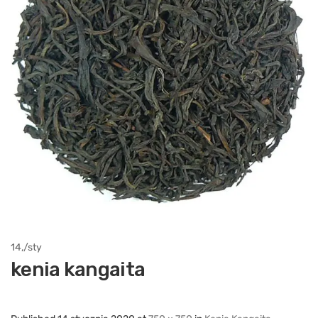
14,
/
sty
kenia kangaita