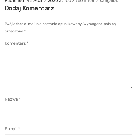
Published
14 stycznia 2020
at
750 × 750
in
Kenia Kangaita
.
Dodaj Komentarz
Twój adres e-mail nie zostanie opublikowany.
Wymagane pola są
oznaczone
*
Komentarz
*
Nazwa
*
E-mail
*