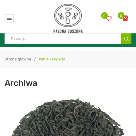
0
0
Brak produktów w koszyku.
Strona główna
/
kenia kangaita
Archiwa